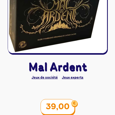
Riftbound - League of Legends
Tapis de jeu
Naruto Mythos
Autres
Mal Ardent
Jeux de société
Jeux experts
€
39,00