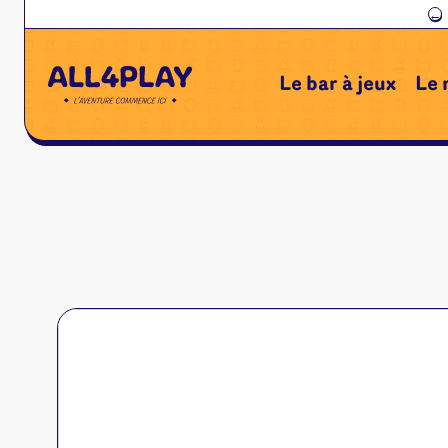
←
Le bar à jeux
Le 