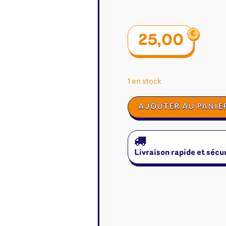
€
25,00
1 en stock
quantité
AJOUTER AU PANIE
de
Mana
Livraison rapide et sécu
é
Jeux de cartes
Accesso
Altered
Classeur