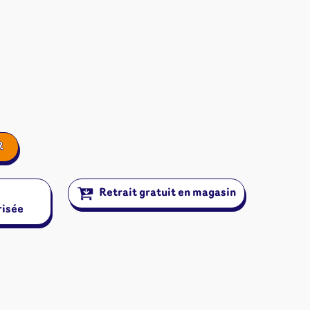
R
Retrait gratuit en magasin
risée
ires et autres
s