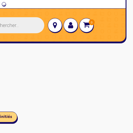
→
initiés