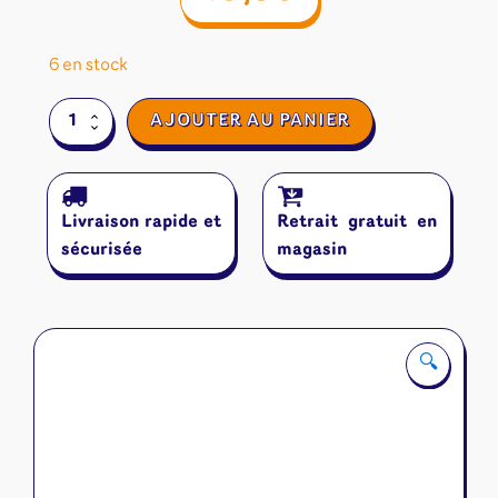
6 en stock
quantité
AJOUTER AU PANIER
de
miams
Livraison rapide et
Retrait gratuit en
sécurisée
magasin
🔍