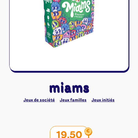
Riftbound - League of Legends
Tapis de jeu
Naruto Mythos
Autres
miams
Jeux de société
Jeux familles
Jeux initiés
€
19,50