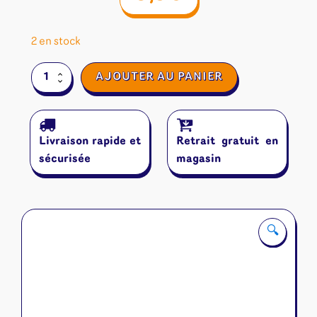
2 en stock
quantité
AJOUTER AU PANIER
de
Antinomy
Livraison rapide et
Retrait gratuit en
sécurisée
magasin
🔍