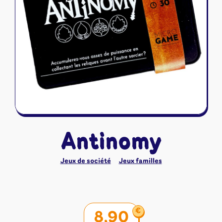
Riftbound - League of Legends
Tapis de jeu
Naruto Mythos
Autres
Antinomy
Jeux de société
Jeux familles
€
8,90