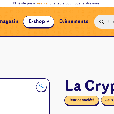
N'hésite pas à
réserver
une table pour jouer entre amis !
Recherche
magasin
E-shop
Évènements
de
produits
La Cry
🔍
Jeux de société
Jeux 