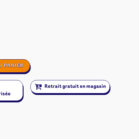
U PANIER
Retrait gratuit en magasin
risée
ires et autres
s