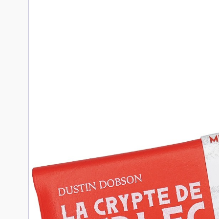
Jeux familles
Jeux initiés
Jeux experts
Jeux primés
Jeux d'ambiance
Jeu Duo