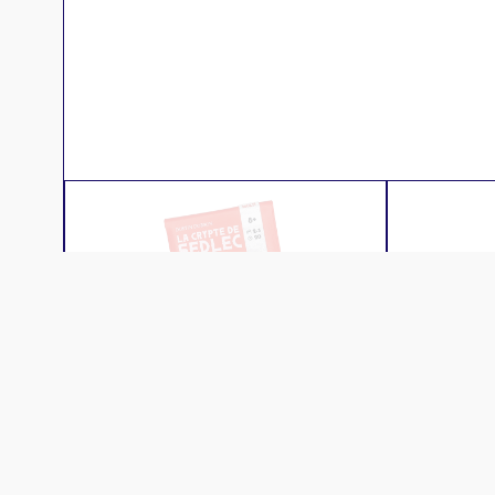
Descr
Créez une pyramide de cartes crânes