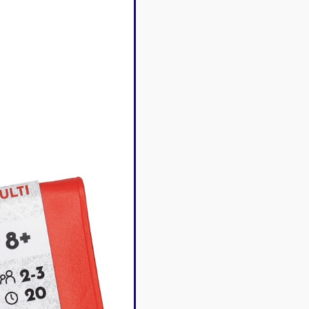
Disney Lorcana
Deck box
Magic l'assemblée
Dés & jet
One Piece
Divers r
Pokemon
Goodies 
Star Wars Unlimited
Protège-
Flesh and Blood
Tapis de 
Riftbound - League of
Legends
Naruto Mythos
Autres