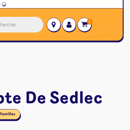
→
pte De Sedlec
familles