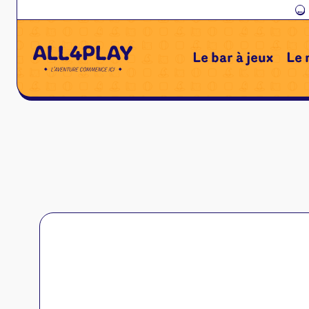
←
Le bar à jeux
Le 