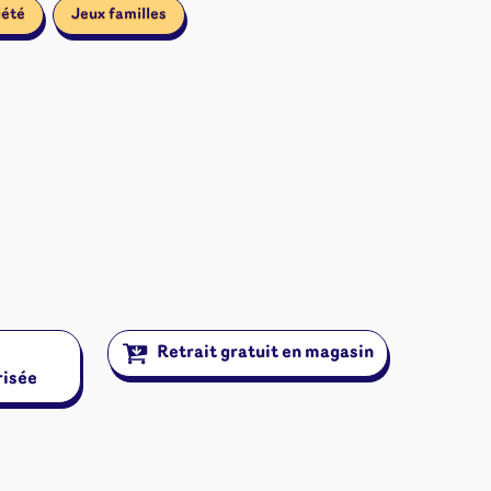
iété
Jeux familles
Retrait gratuit en magasin
risée
ires et autres
s