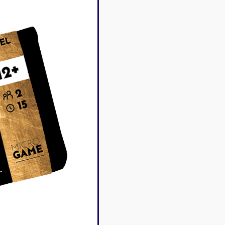
Disney Lorcana
Deck box
Magic l'assemblée
Dés & jet
One Piece
Divers r
Pokemon
Goodies 
Star Wars Unlimited
Protège-
Flesh and Blood
Tapis de 
Riftbound - League of
Legends
Naruto Mythos
Autres