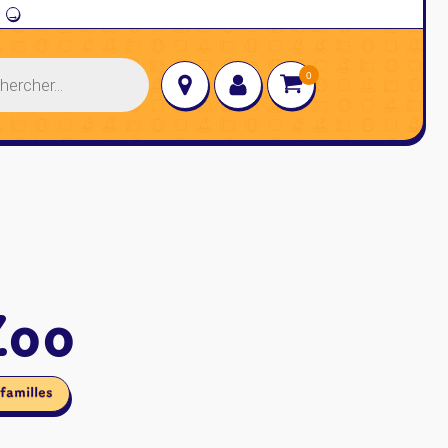
→
Zoo
familles