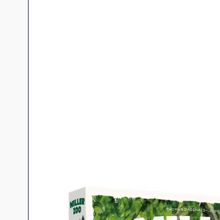
Jeux familles
Jeux initiés
Jeux experts
Jeux primés
Jeux d'ambiance
Jeu Duo