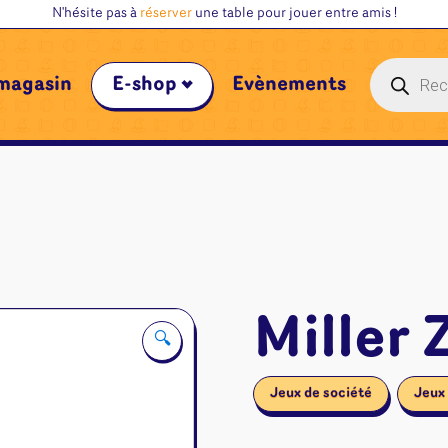
N'hésite pas à
réserver
une table pour jouer entre amis !
Recherche
magasin
E-shop
Évènements
de
produits
Miller 
🔍
Jeux de société
Jeux 