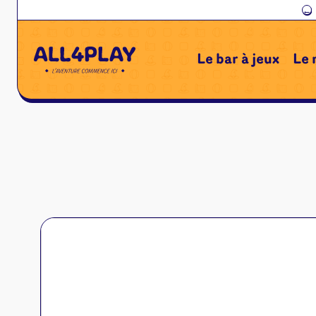
←
Le bar à jeux
Le 