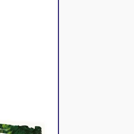
Disney Lorcana
Deck box
Magic l'assemblée
Dés & jet
One Piece
Divers r
Pokemon
Goodies 
Star Wars Unlimited
Protège-
Flesh and Blood
Tapis de 
Riftbound - League of
Legends
Naruto Mythos
Autres