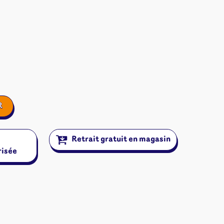
R
Retrait gratuit en magasin
risée
ires et autres
s