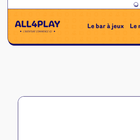
←
Le bar à jeux
Le 