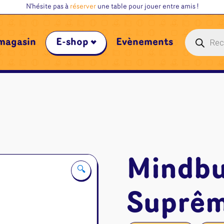
N'hésite pas à
réserver
une table pour jouer entre amis !
Recherche
magasin
E-shop
Évènements
de
produits
Mindbu
🔍
Suprê