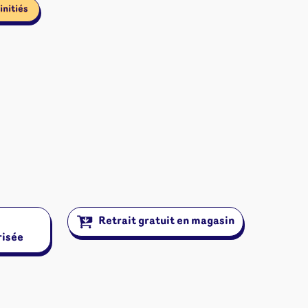
initiés
Retrait gratuit en magasin
risée
ires et autres
s