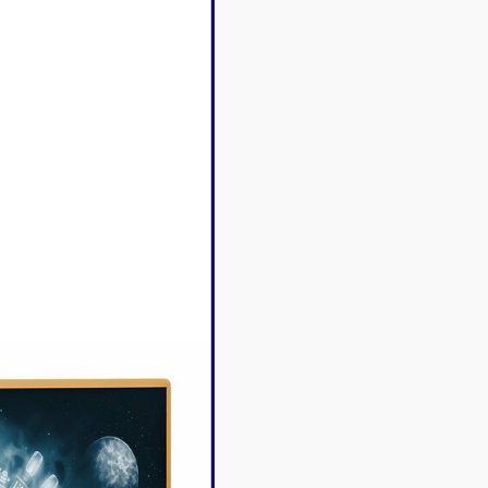
Disney Lorcana
Deck box
Magic l'assemblée
Dés & jet
One Piece
Divers r
Pokemon
Goodies 
Star Wars Unlimited
Protège-
Flesh and Blood
Tapis de 
Riftbound - League of
Legends
Naruto Mythos
Autres