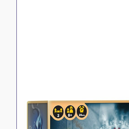
Jeux familles
Jeux initiés
Jeux experts
Jeux primés
Jeux d'ambiance
Jeu Duo