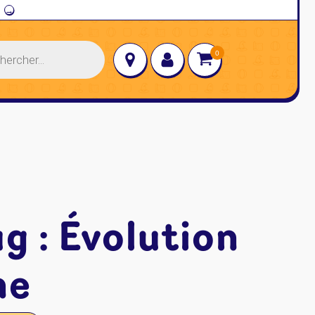
→
g : Évolution
me