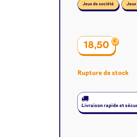
Jeux de société
Jeux 
€
18,50
Rupture de stock
Livraison rapide et sécu
é
Jeux de cartes
Accesso
Altered
Classeur