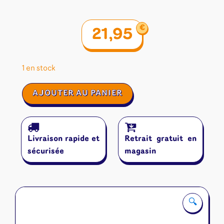
€
21,95
1 en stock
quantité
AJOUTER AU PANIER
de
Mini
Rogue
:
Livraison rapide et
Retrait gratuit en
Le
Conseil
sécurisée
magasin
🔍