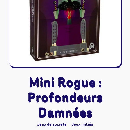
Riftbound - League of Legends
Tapis de jeu
Naruto Mythos
Autres
Mini Rogue :
Profondeurs
Damnées
Jeux de société
Jeux initiés