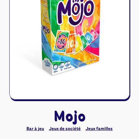
Riftbound - League of Legends
Tapis de jeu
Naruto Mythos
Autres
Mojo
Bar à jeu
Jeux de société
Jeux familles