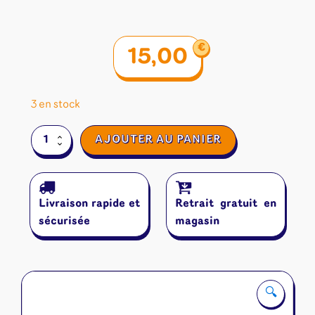
€
15,00
3 en stock
quantité
AJOUTER AU PANIER
de
Mojo
Livraison rapide et
Retrait gratuit en
sécurisée
magasin
🔍