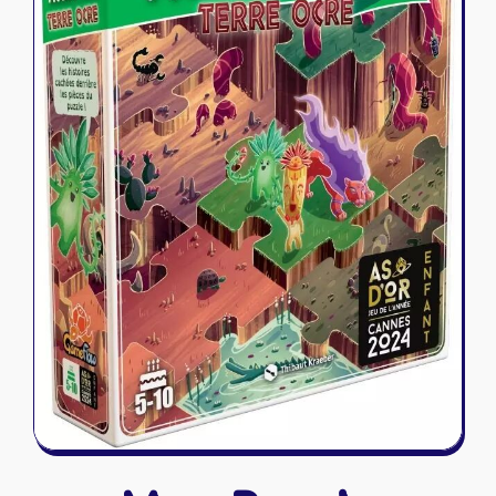
Riftbound - League of Legends
Tapis de jeu
Naruto Mythos
Autres