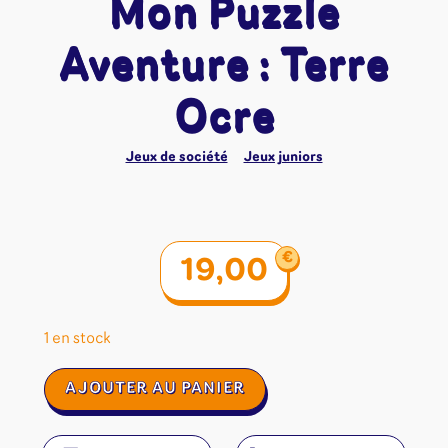
Mon Puzzle
Aventure : Terre
Ocre
Jeux de société
Jeux juniors
€
19,00
1 en stock
quantité
AJOUTER AU PANIER
de
Mon
Puzzle