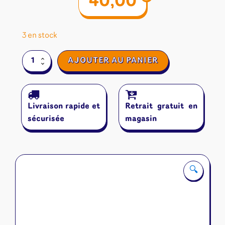
40,00
3 en stock
quantité
AJOUTER AU PANIER
de
Monkey
Palace
Livraison rapide et
Retrait gratuit en
sécurisée
magasin
🔍