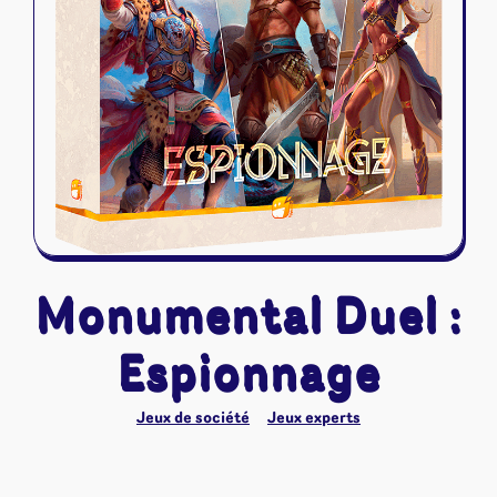
Riftbound - League of Legends
Tapis de jeu
Naruto Mythos
Autres
Monumental Duel :
Espionnage
Jeux de société
Jeux experts