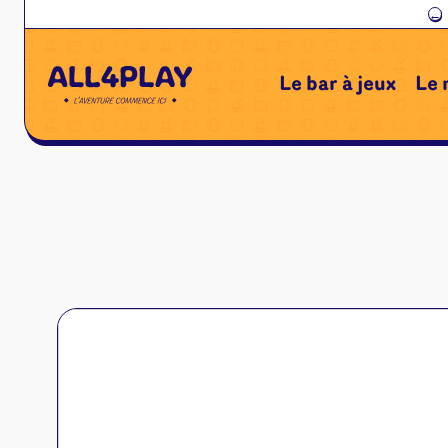
←
Le bar à jeux
Le 