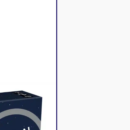
Disney Lorcana
Deck box
Magic l'assemblée
Dés & jet
One Piece
Divers r
Pokemon
Goodies 
Star Wars Unlimited
Protège-
Flesh and Blood
Tapis de 
Riftbound - League of
Legends
Naruto Mythos
Autres