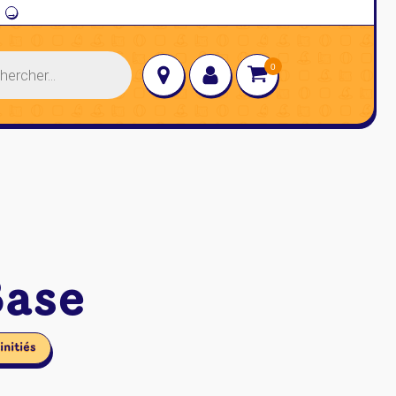
→
ase
initiés