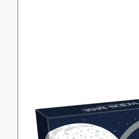
Jeux familles
Jeux initiés
Jeux experts
Jeux primés
Jeux d'ambiance
Jeu Duo