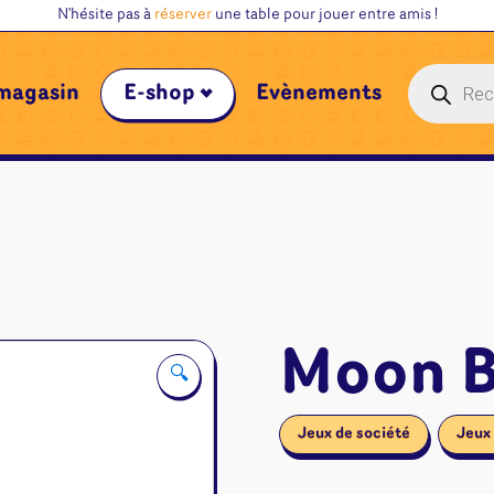
N'hésite pas à
réserver
une table pour jouer entre amis !
Recherche
magasin
E-shop
Évènements
de
produits
Moon B
🔍
Jeux de société
Jeux 