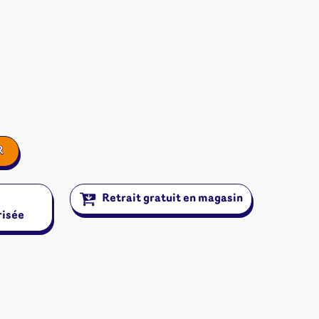
R
Retrait gratuit en magasin
risée
ires et autres
s