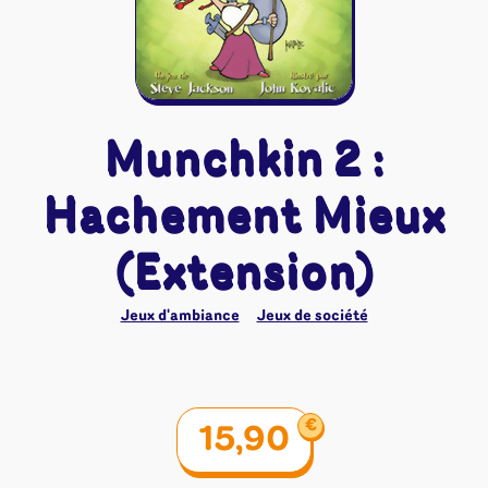
Riftbound - League of Legends
Tapis de jeu
Naruto Mythos
Autres
Munchkin 2 :
Hachement Mieux
(Extension)
Jeux d'ambiance
Jeux de société
€
15,90