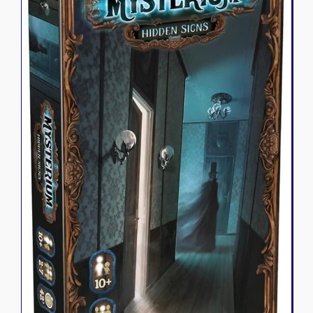
Riftbound - League of Legends
Tapis de jeu
Naruto Mythos
Autres