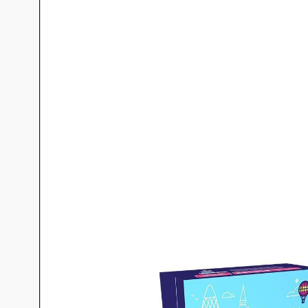
Jeux familles
Jeux initiés
Jeux experts
Jeux primés
Jeux d'ambiance
Jeu Duo