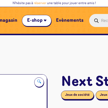
N'hésite pas à
réserver
une table pour jouer entre amis !
Recherche
magasin
E-shop
Évènements
de
produits
Next S
🔍
Jeux de société
Jeux 