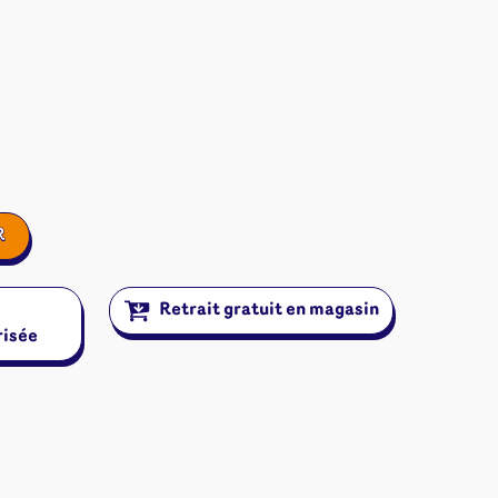
R
Retrait gratuit en magasin
risée
ires et autres
s