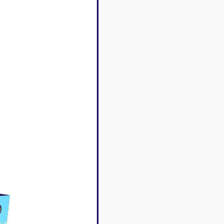
Disney Lorcana
Deck box
Magic l'assemblée
Dés & jet
One Piece
Divers r
Pokemon
Goodies 
Star Wars Unlimited
Protège-
Flesh and Blood
Tapis de 
Riftbound - League of
Legends
Naruto Mythos
Autres