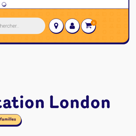
→
tation London
familles