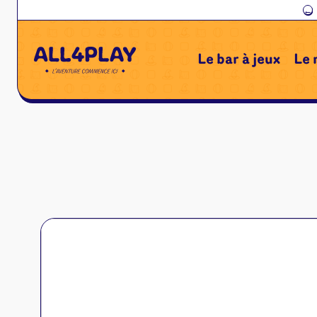
←
Le bar à jeux
Le 