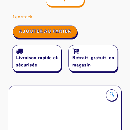
1 en stock
quantité
AJOUTER AU PANIER
de
No
way
bully
Livraison rapide et
Retrait gratuit en
sécurisée
magasin
🔍