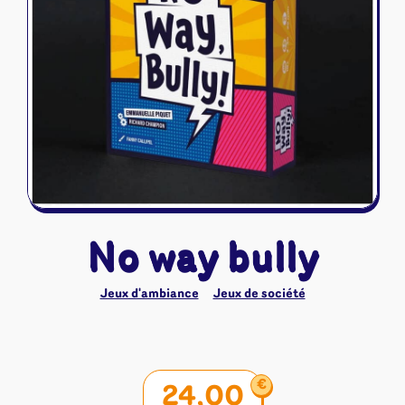
Riftbound - League of Legends
Tapis de jeu
Naruto Mythos
Autres
No way bully
Jeux d'ambiance
Jeux de société
€
24,00