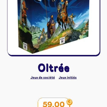
Riftbound - League of Legends
Tapis de jeu
Naruto Mythos
Autres
Oltrée
Jeux de société
Jeux initiés
€
59,00