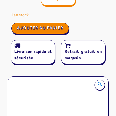
1 en stock
quantité
AJOUTER AU PANIER
de
Oltrée
Livraison rapide et
Retrait gratuit en
sécurisée
magasin
🔍