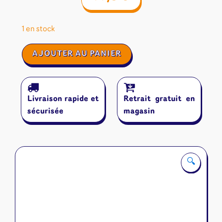
1 en stock
quantité
AJOUTER AU PANIER
de
One
Card
Dungeon
Livraison rapide et
Retrait gratuit en
sécurisée
magasin
🔍