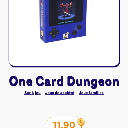
Riftbound - League of Legends
Tapis de jeu
Naruto Mythos
Autres
One Card Dungeon
Bar à jeu
Jeux de société
Jeux familles
€
11,90