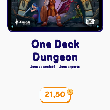
Riftbound - League of Legends
Tapis de jeu
Naruto Mythos
Autres
One Deck
Dungeon
Jeux de société
Jeux experts
€
21,50