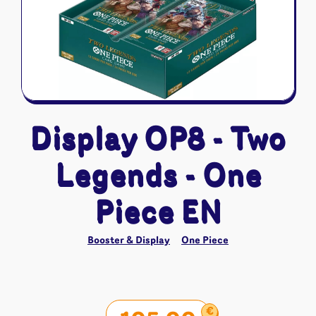
Riftbound - League of Legends
Tapis de jeu
Naruto Mythos
Autres
Display OP8 - Two
Legends - One
Piece EN
Booster & Display
One Piece
€