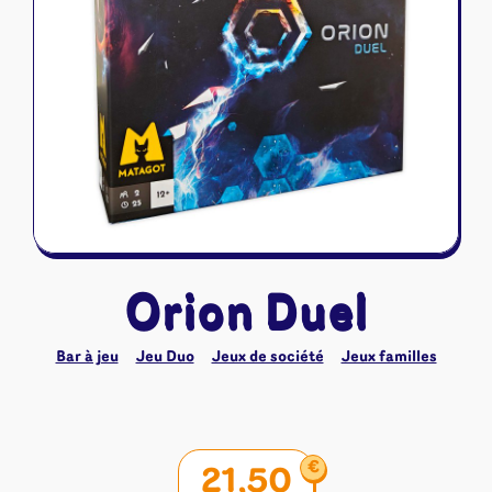
Riftbound - League of Legends
Tapis de jeu
Naruto Mythos
Autres
Orion Duel
Bar à jeu
Jeu Duo
Jeux de société
Jeux familles
€
21,50