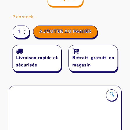
2 en stock
quantité
AJOUTER AU PANIER
de
Orion
Duel
Livraison rapide et
Retrait gratuit en
sécurisée
magasin
🔍