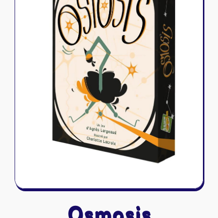
Riftbound - League of Legends
Tapis de jeu
Naruto Mythos
Autres
Osmosis