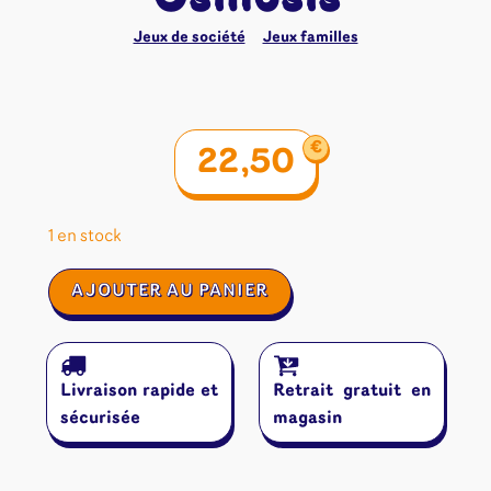
Jeux de société
Jeux familles
€
22,50
1 en stock
quantité
AJOUTER AU PANIER
de
Osmosis
Livraison rapide et
Retrait gratuit en
sécurisée
magasin