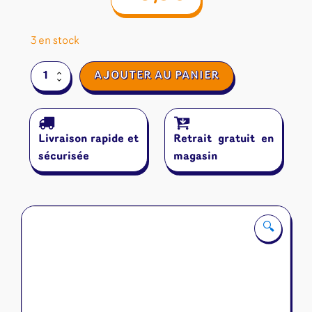
3 en stock
quantité
AJOUTER AU PANIER
de
Phoenix
Livraison rapide et
Retrait gratuit en
sécurisée
magasin
🔍