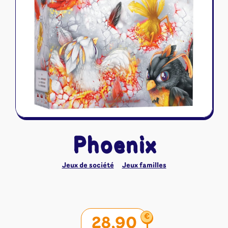
Riftbound - League of Legends
Tapis de jeu
Naruto Mythos
Autres
Phoenix
Jeux de société
Jeux familles
€
28,90