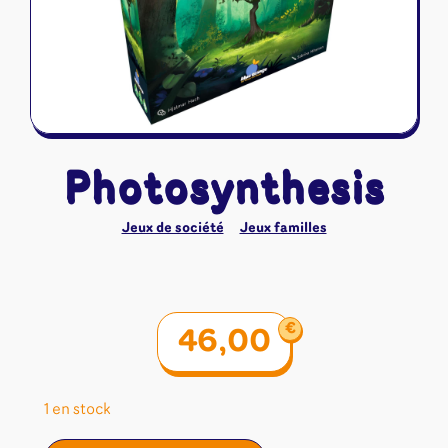
Riftbound - League of Legends
Tapis de jeu
Naruto Mythos
Autres
Photosynthesis
Jeux de société
Jeux familles
€
46,00
1 en stock