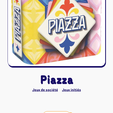
Riftbound - League of Legends
Tapis de jeu
Naruto Mythos
Autres
Piazza
Jeux de société
Jeux initiés