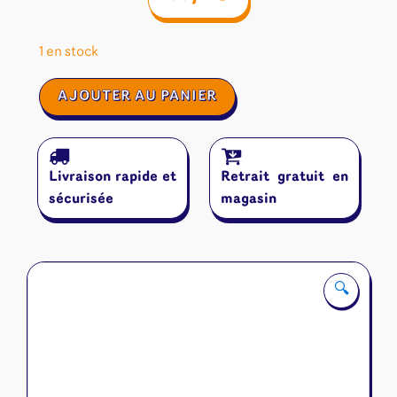
1 en stock
quantité
AJOUTER AU PANIER
de
Pickomino
Livraison rapide et
Retrait gratuit en
sécurisée
magasin
🔍