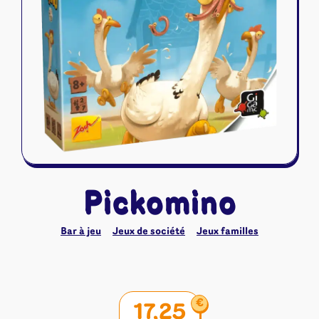
Riftbound - League of Legends
Tapis de jeu
Naruto Mythos
Autres
Pickomino
Bar à jeu
Jeux de société
Jeux familles
€
17,25