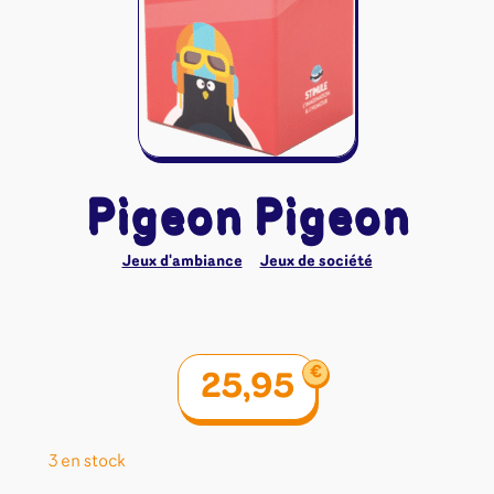
Riftbound - League of Legends
Tapis de jeu
Naruto Mythos
Autres
Pigeon Pigeon
Jeux d'ambiance
Jeux de société
€
25,95
3 en stock