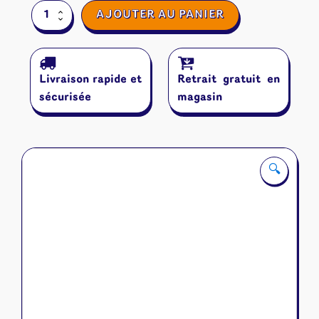
quantité
AJOUTER AU PANIER
de
Pigeon
Pigeon
Livraison rapide et
Retrait gratuit en
sécurisée
magasin
🔍