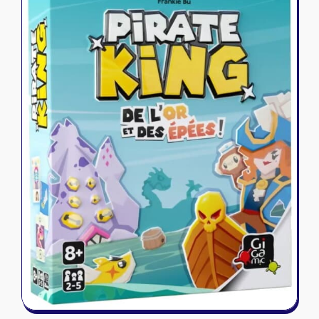
Riftbound - League of Legends
Tapis de jeu
Naruto Mythos
Autres