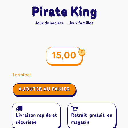
Pirate King
Jeux de société
Jeux familles
€
15,00
1 en stock
quantité
AJOUTER AU PANIER
de
Pirate
King
Livraison rapide et
Retrait gratuit en
sécurisée
magasin