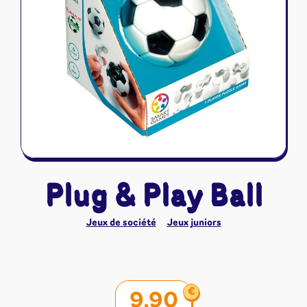
Riftbound - League of Legends
Tapis de jeu
Naruto Mythos
Autres
Plug & Play Ball
Jeux de société
Jeux juniors
€
9,90