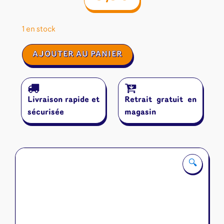
1 en stock
quantité
AJOUTER AU PANIER
de
Plug
&
Play
Livraison rapide et
Retrait gratuit en
Ball
sécurisée
magasin
🔍