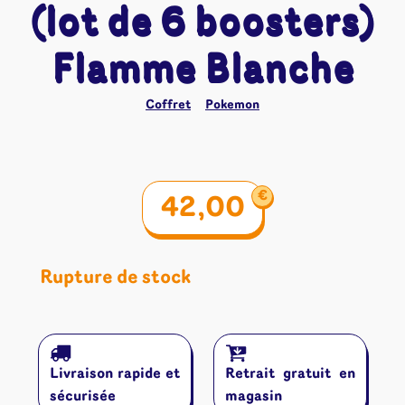
(lot de 6 boosters)
Flamme Blanche
Coffret
Pokemon
€
42,00
Rupture de stock
Livraison rapide et
Retrait gratuit en
sécurisée
magasin