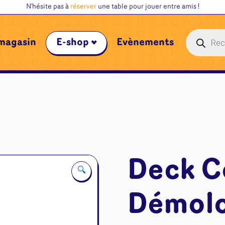
N'hésite pas à
réserver
une table pour jouer entre amis !
Recherche
magasin
E-shop
Évènements
de
produits
Deck 
🔍
Démolo