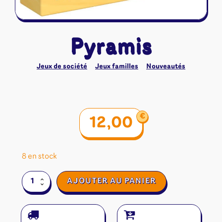
Pyramis
Jeux de société
Jeux familles
Nouveautés
€
12,00
8 en stock
quantité
AJOUTER AU PANIER
de
Pyramis