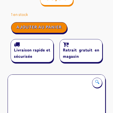
1 en stock
quantité
AJOUTER AU PANIER
de
Qawale
Livraison rapide et
Retrait gratuit en
sécurisée
magasin
🔍