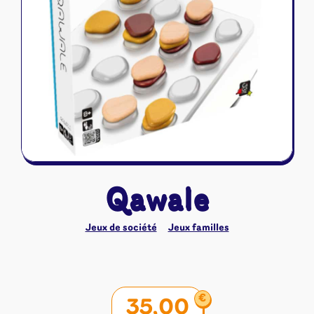
Riftbound - League of Legends
Tapis de jeu
Naruto Mythos
Autres
Qawale
Jeux de société
Jeux familles
€
35,00