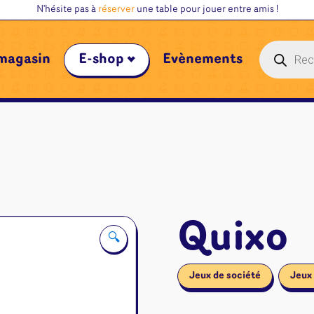
N'hésite pas à
réserver
une table pour jouer entre amis !
Recherche
magasin
E-shop
Évènements
de
produits
Quixo
🔍
Jeux de société
Jeux 