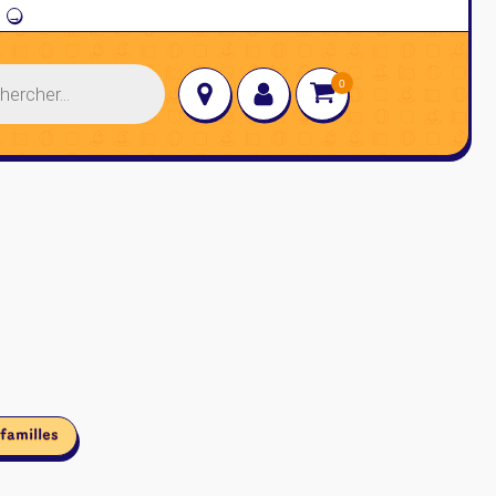
→
familles