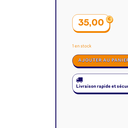
€
35,00
1 en stock
quantité
AJOUTER AU PANIE
de
Quixo
Livraison rapide et sécu
é
Jeux de cartes
Accesso
Altered
Classeur