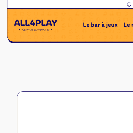
←
Le bar à jeux
Le 