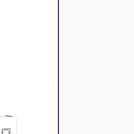
Disney Lorcana
Deck box
Magic l'assemblée
Dés & jet
One Piece
Divers r
Pokemon
Goodies 
Star Wars Unlimited
Protège-
Flesh and Blood
Tapis de 
Riftbound - League of
Legends
Naruto Mythos
Autres