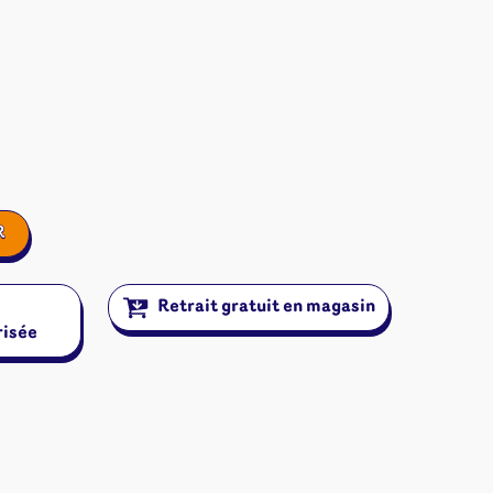
R
Retrait gratuit en magasin
risée
ires et autres
s