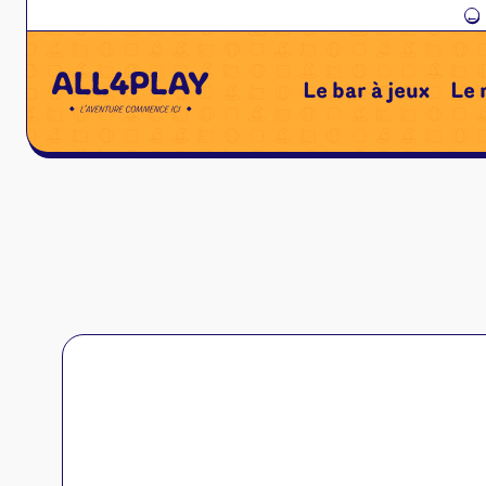
←
Le bar à jeux
Le 