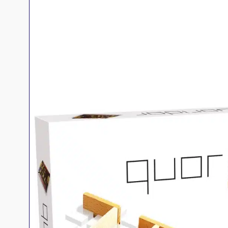
Jeux familles
Jeux initiés
Jeux experts
Jeux primés
Jeux d'ambiance
Jeu Duo