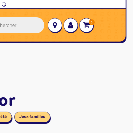
→
or
iété
Jeux familles