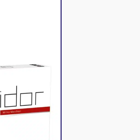
Disney Lorcana
Deck box
Magic l'assemblée
Dés & jet
One Piece
Divers r
Pokemon
Goodies 
Star Wars Unlimited
Protège-
Flesh and Blood
Tapis de 
Riftbound - League of
Legends
Naruto Mythos
Autres