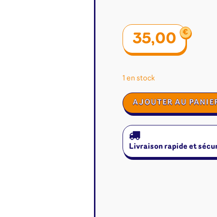
€
35,00
1 en stock
quantité
AJOUTER AU PANIE
de
Quoridor
Livraison rapide et sécu
é
Jeux de cartes
Accesso
Altered
Classeur