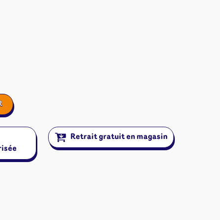
R
Retrait gratuit en magasin
risée
ires et autres
s