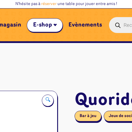
N'hésite pas à
réserver
une table pour jouer entre amis !
Recherche
magasin
E-shop
Évènements
de
produits
Quorid
🔍
Bar à jeu
Jeux de soc