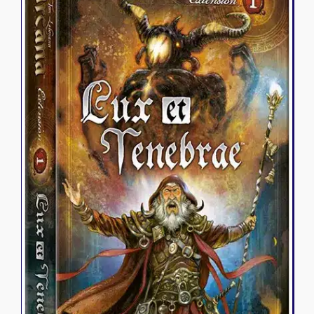
Riftbound - League of Legends
Tapis de jeu
Naruto Mythos
Autres