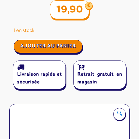
€
19,90
1 en stock
quantité
AJOUTER AU PANIER
de
Res
Arcana
:
Livraison rapide et
Retrait gratuit en
Lux
et
sécurisée
magasin
Tenebrae
(Extension)
🔍