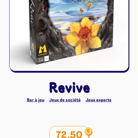
Riftbound - League of Legends
Tapis de jeu
Naruto Mythos
Autres
Revive
Bar à jeu
Jeux de société
Jeux experts
€
72,50