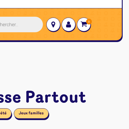
→
sse Partout
iété
Jeux familles