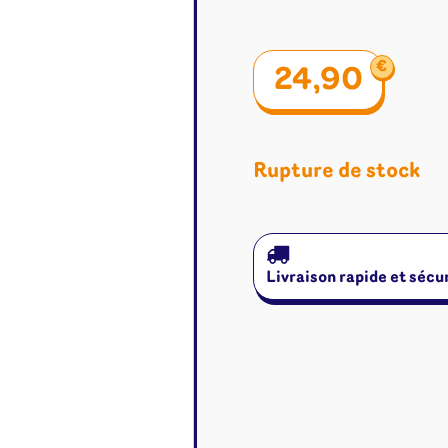
€
24,90
Rupture de stock
Livraison rapide et sécu
é
Jeux de cartes
Accesso
Altered
Classeur