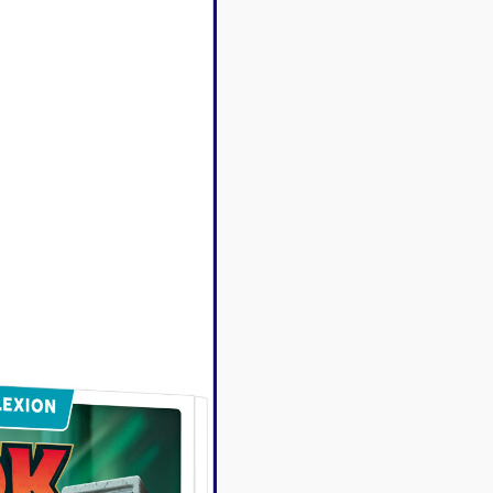
Disney Lorcana
Deck box
Magic l'assemblée
Dés & jet
One Piece
Divers r
Pokemon
Goodies 
Star Wars Unlimited
Protège-
Flesh and Blood
Tapis de 
Riftbound - League of
Legends
Naruto Mythos
Autres