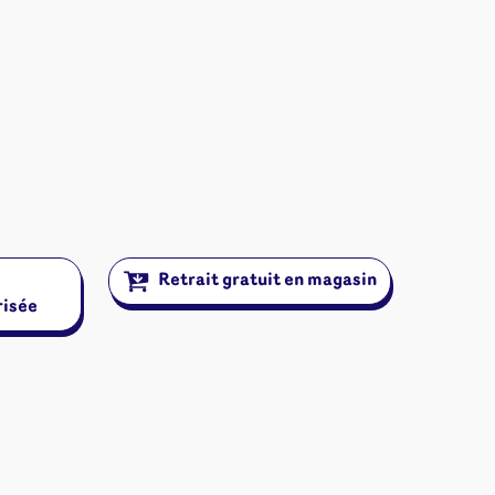
Retrait gratuit en magasin
risée
ires et autres
s