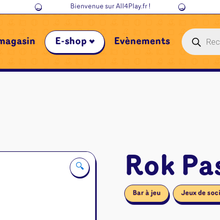
N'hésite pas à
réserver
une table pour jouer entre amis !
Recherche
magasin
E-shop
Évènements
de
produits
Rok Pa
🔍
Bar à jeu
Jeux de soc