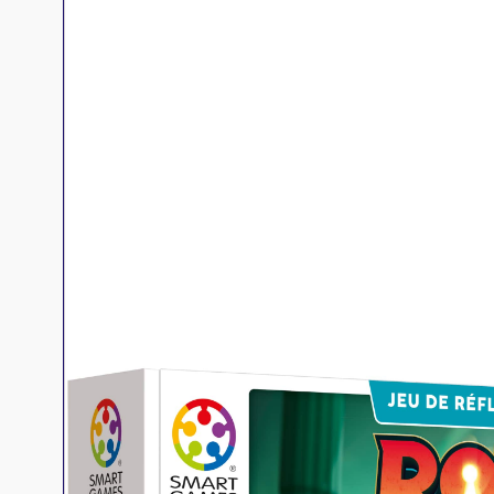
Jeux familles
Jeux initiés
Jeux experts
Jeux primés
Jeux d'ambiance
Jeu Duo