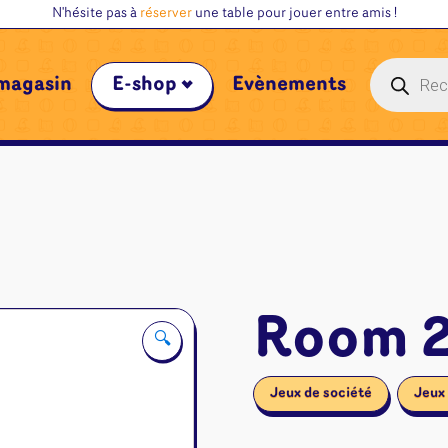
N'hésite pas à
réserver
une table pour jouer entre amis !
Recherche
magasin
E-shop
Évènements
de
produits
Room 25
🔍
Jeux de société
Jeux 