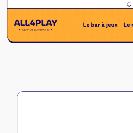
←
Le bar à jeux
Le 