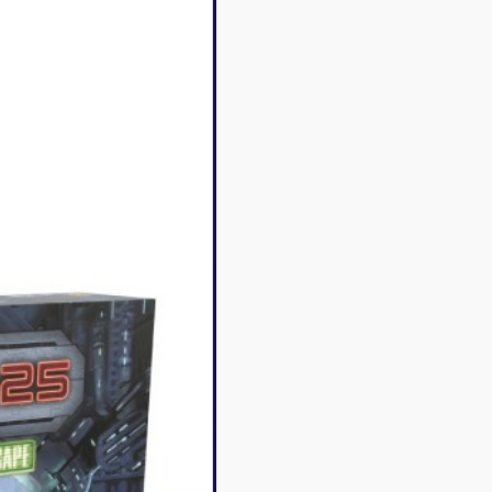
Disney Lorcana
Deck box
Magic l'assemblée
Dés & jet
One Piece
Divers r
Pokemon
Goodies 
Star Wars Unlimited
Protège-
Flesh and Blood
Tapis de 
Riftbound - League of
Legends
Naruto Mythos
Autres