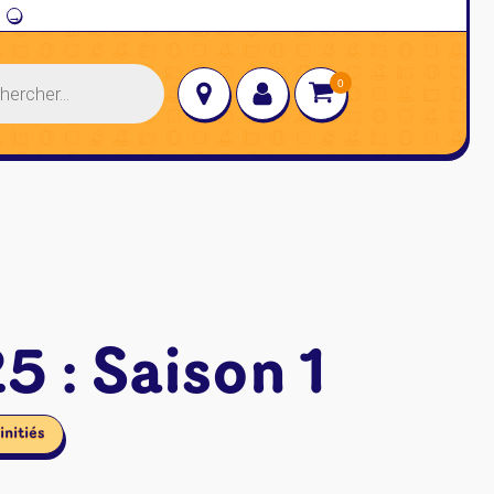
→
 : Saison 1
initiés