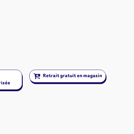
Retrait gratuit en magasin
risée
ires et autres
s