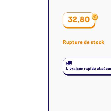
€
32,80
Rupture de stock
Livraison rapide et sécu
é
Jeux de cartes
Accesso
Altered
Classeur