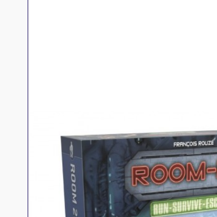
Jeux familles
Jeux initiés
Jeux experts
Jeux primés
Jeux d'ambiance
Jeu Duo