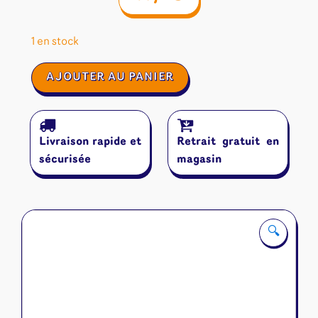
1 en stock
quantité
AJOUTER AU PANIER
de
Saboteur
2
Livraison rapide et
Retrait gratuit en
sécurisée
magasin
🔍