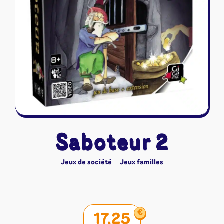
Riftbound - League of Legends
Tapis de jeu
Naruto Mythos
Autres
Saboteur 2
Jeux de société
Jeux familles
€
17,25