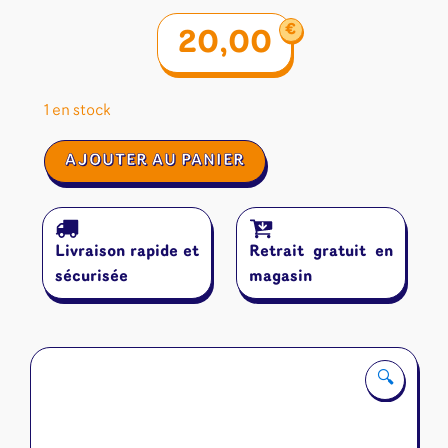
€
20,00
1 en stock
quantité
AJOUTER AU PANIER
de
Saboteur
:
Edition
Livraison rapide et
Retrait gratuit en
Anniversaire
sécurisée
magasin
🔍