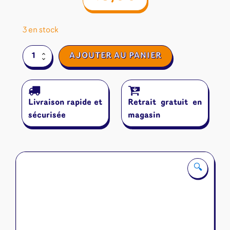
3 en stock
quantité
AJOUTER AU PANIER
de
Saboteur
Livraison rapide et
Retrait gratuit en
sécurisée
magasin
🔍