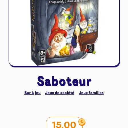
Riftbound - League of Legends
Tapis de jeu
Naruto Mythos
Autres
Saboteur
Bar à jeu
Jeux de société
Jeux familles
€
15,00