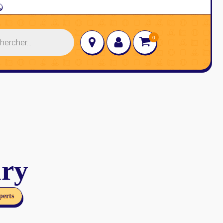
→
ary
perts