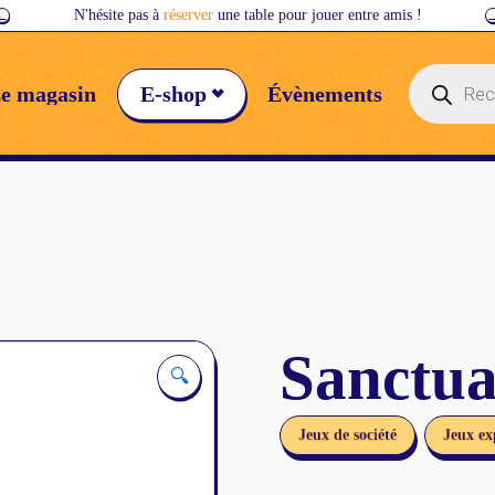
←
N'hésite pas à
réserver
une table pour jouer entre amis !
Recherche
e magasin
E-shop
Évènements
de
produits
Sanctu
🔍
Jeux de société
Jeux ex