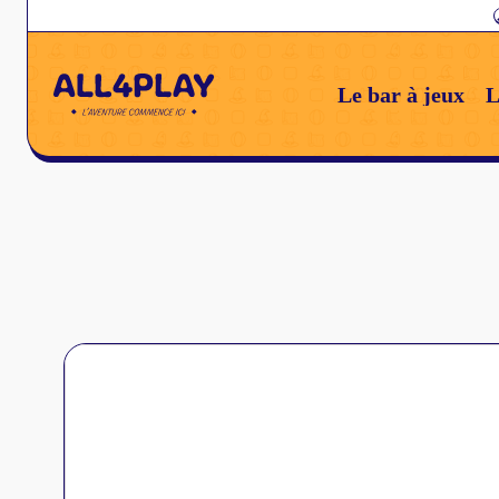
Le bar à jeux
L