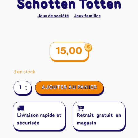
Schotten Totten
Jeux de société
Jeux familles
€
15,00
3 en stock
quantité
AJOUTER AU PANIER
de
Schotten
Totten
Livraison rapide et
Retrait gratuit en
sécurisée
magasin