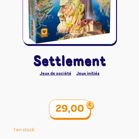
Riftbound - League of Legends
Tapis de jeu
Naruto Mythos
Autres
Settlement
Jeux de société
Jeux initiés
€
29,00
1 en stock