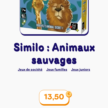
Riftbound - League of Legends
Tapis de jeu
Naruto Mythos
Autres
Similo : Animaux
sauvages
Jeux de société
Jeux familles
Jeux juniors
€
13,50