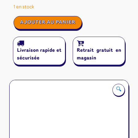
1 en stock
quantité
AJOUTER AU PANIER
de
Similo
:
Animaux
Livraison rapide et
Retrait gratuit en
sauvages
sécurisée
magasin
🔍