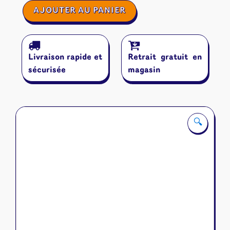
quantité
AJOUTER AU PANIER
de
Similo
:
Mythes
Livraison rapide et
Retrait gratuit en
sécurisée
magasin
🔍