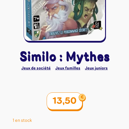
Riftbound - League of Legends
Tapis de jeu
Naruto Mythos
Autres
Similo : Mythes
Jeux de société
Jeux familles
Jeux juniors
€
13,50
1 en stock